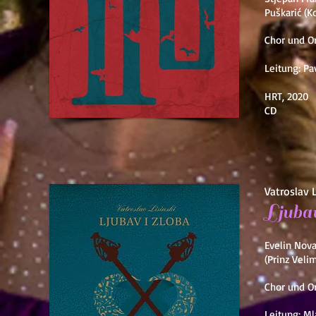
Puškarić (Ko
Chor und O
Leitung: Pa
HRT, 2020
CD
Vatroslav L
Ljubav
Evelin Nova
(Prinz Velimi
Chor und O
Leitung: M