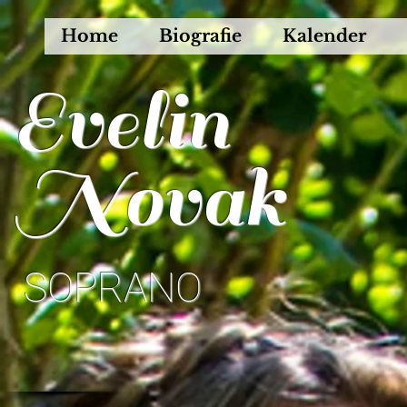
Home
Biografie
Kalender
Evelin
Novak
SOPRANO