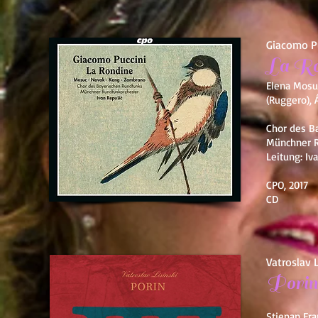
Giacomo P
La Ro
Elena Mosuc
(Ruggero), 
Chor des B
Münchner R
Leitung: Iv
CPO, 2017
CD
Vatroslav L
Porin
Stjepan Fra