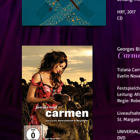
HRT, 2017
CD
Georges Bi
Carm
Tiziana Car
Evelin Nova
Festspielch
Leitung: A
Regie: Robe
Liveaufnah
St. Margaret
UNIVERSAL,
DVD