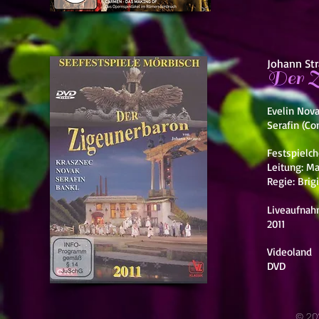
Johann St
Der Z
Evelin Nova
Serafin (Co
Festspielch
Leitung: M
Regie: Brig
Liveaufnah
2011
Videoland
DVD
© 20