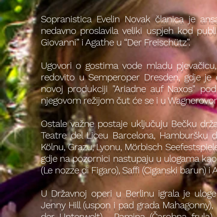
Sopranistica Evelin Novak članica je an
nedavno proslavila veliki uspjeh kod publ
Giovanni” i Agathe u “Der Freischütz”.
Ugovori o gostima vode mladu pjevačicu,
redovito u Semperoper Dresden, gdje je 
novoj produkciji "Ariadne auf Naxos" po
njegovom režijom čut će se i u Wagnerovom
Ostale važne postaje uključuju Bečku dr
Teatre del Liceu Barcelona, Hamburšku d
Kölnu, Grazu, Lyonu, Mörbisch Seefestspiele
gdje na pozornici nastupaju u ulogama kao
(Le nozze di Figaro), Saffi (Ciganski barun) i
U Državnoj operi u Berlinu igrala je uloge V
Jenny Hill (uspon i pad grada Mahagonny), D
der Unterwelt) , Pamina (Čarobna frula), 