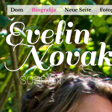
Dom
Biografija
Neue Seite
Foto
Evelin
Nova
SOPRAN