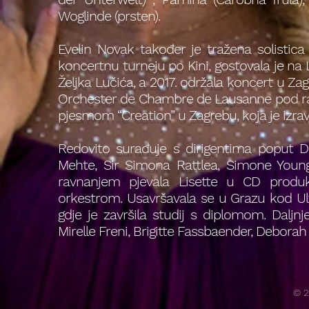
Woglinde (prsten).
Evelin Novak također je tražena solistica
koncertnu turneju po Kini, gostovala je na 
Željka Lučića, a 2017. održala koncert u Z
Orchester de Chambre de Lausanne pod ra
pjesmom “Creation” u Zagrebu, koja je izravn
Redovito surađuje s dirigentima poput D
Mehte, Sir Simona Rattlea, Simone Young
ravnanjem pjevala Lisette u CD produk
orkestrom. Usavršavala se u Grazu kod Ulf
gdje je završila studij s diplomom. Dalj
Mirelle Freni, Brigitte Fassbaender, Deborah 
© 2